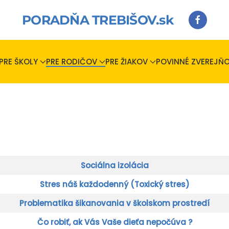
PORADŇA TREBIŠOV.sk
PRE ŠKOLY
PRE RODIČOV
PRE ŽIAKOV
POVINNÉ ZVEREJŇO
Sociálna izolácia
Stres náš každodenný (Toxický stres)
Problematika šikanovania v školskom prostredí
Čo robiť, ak Vás Vaše dieťa nepočúva ?