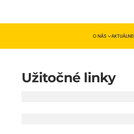
Skip to main content
O NÁS
AKTUÁLNE
Užitočné linky
Články
Názov