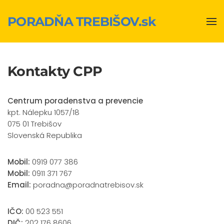
PORADŇA TREBIŠOV.sk
Skip to main content
Kontakty CPP
Centrum poradenstva a prevencie
kpt. Nálepku 1057/18
075 01 Trebišov
Slovenská Republika
Mobil:
0919 077 386
Mobil:
0911 371 767
Email:
poradna@poradnatrebisov.sk
IČO:
00 523 551
DIČ:
202 176 8606