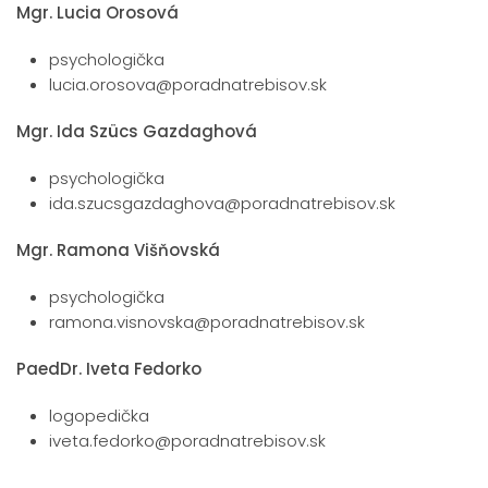
Mgr. Lucia Orosová
psychologička
lucia.orosova@poradnatrebisov.sk
Mgr. Ida Szücs Gazdaghová
psychologička
ida.szucsgazdaghova@poradnatrebisov.sk
Mgr. Ramona Višňovská
psychologička
ramona.visnovska@poradnatrebisov.sk
PaedDr. Iveta Fedorko
logopedička
iveta.fedorko@poradnatrebisov.sk