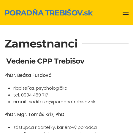
PORADŇA TREBIŠOV.sk
Skip to main content
Zamestnanci
Vedenie CPP Trebišov
PhDr. Beáta Furdová
riaditeľka, psychologička
tel. 0904 469 717
email:
riaditelka@poradnatrebisov.sk
PhDr. Mgr. Tomáš Kříž, PhD.
zástupca riaditeľky, kariérový poradca