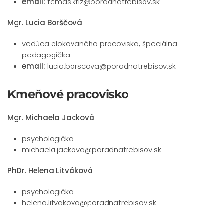
email:
tomas.kriz@poradnatrebisov.sk
Mgr. Lucia Borščová
vedúca elokovaného pracoviska, špeciálna
pedagogička
email:
lucia.borscova@poradnatrebisov.sk
Kmeňové pracovisko
Mgr. Michaela Jacková
psychologička
michaela.jackova@poradnatrebisov.sk
PhDr. Helena Litváková
psychologička
helena.litvakova@poradnatrebisov.sk