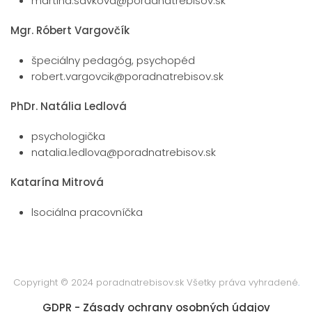
martina.savkova@poradnatrebisov.sk
Mgr. Róbert Vargovčík
špeciálny pedagóg, psychopéd
robert.vargovcik@poradnatrebisov.sk
PhDr. Natália Ledlová
psychologička
natalia.ledlova@poradnatrebisov.sk
Katarína Mitrová
lsociálna pracovníčka
Copyright © 2024 poradnatrebisov.sk Všetky práva vyhradené
.
GDPR - Zásady ochrany osobných údajov