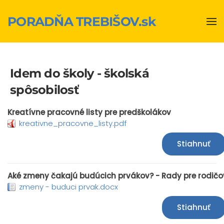
PORADŇA TREBIŠOV.sk
Skip to main content
Idem do školy - školská
spôsobilosť
Kreatívne pracovné listy pre predškolákov
kreativne_pracovne_listy.pdf
Stiahnuť
Aké zmeny čakajú budúcich prvákov? - Rady pre rodičo
zmeny - buduci prvak.docx
Stiahnuť