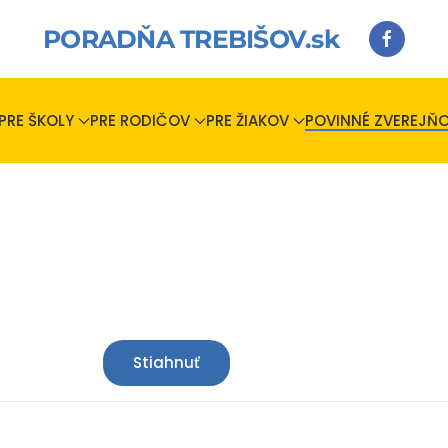
PORADŇA TREBIŠOV.sk
PRE ŠKOLY
PRE RODIČOV
PRE ŽIAKOV
POVINNÉ ZVEREJŇO
Stiahnuť