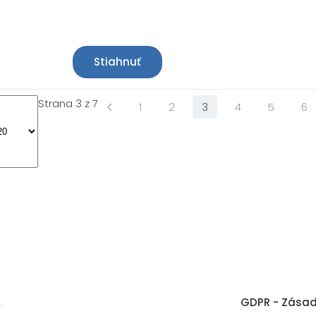
Stiahnuť
Strana 3 z 7
1
2
3
4
5
6
GDPR - Zásad
é
.